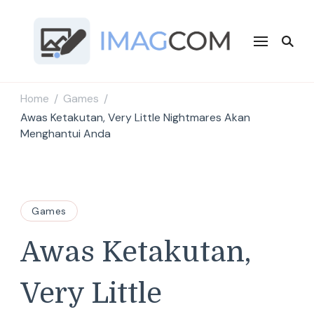
Imagcom
Sumber Penambah Wawasan Terbaru
Home
Games
/
/
Awas Ketakutan, Very Little Nightmares Akan
Menghantui Anda
Games
Awas Ketakutan,
Very Little