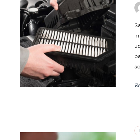
Sa
m
ud
p
se
R