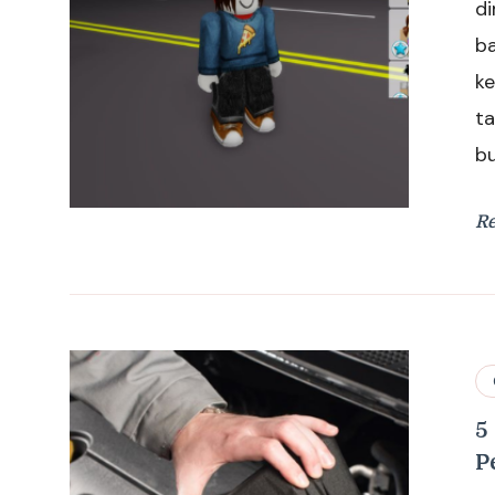
di
b
ke
t
bu
R
5
P