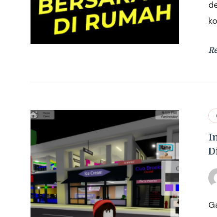
d
ko
R
I
D
G