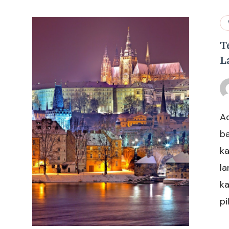
T
L
Ad
ba
ka
la
k
pi