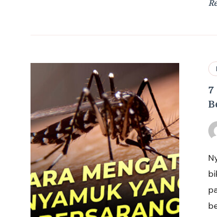
R
7
B
Ny
bi
p
be